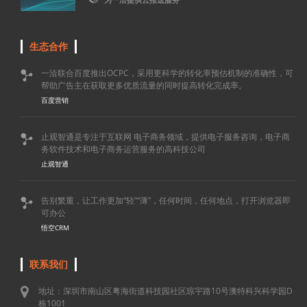
生态合作
一洽联合百度推出OCPC，采用更科学的转化率预估机制的准确性，可

帮助广告主在获取更多优质流量的同时提高转化完成率。
百度营销
止观智通是专注于互联网 电子商务领域，提供电子服务咨询，电子商

务软件技术和电子商务运营服务的高科技公司
止观智通
告别繁重，让工作更加“轻”“薄”，任何时间，任何地点，打开浏览器即

可办公
悟空CRM
联系我们
地址：深圳市南山区粤海街道科技园社区琼宇路10号澳特科兴科学园D
栋1001