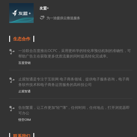
友盟+

为一洽提供云推送服务
生态合作
一洽联合百度推出OCPC，采用更科学的转化率预估机制的准确性，可

帮助广告主在获取更多优质流量的同时提高转化完成率。
百度营销
止观智通是专注于互联网 电子商务领域，提供电子服务咨询，电子商

务软件技术和电子商务运营服务的高科技公司
止观智通
告别繁重，让工作更加“轻”“薄”，任何时间，任何地点，打开浏览器即

可办公
悟空CRM
联系我们