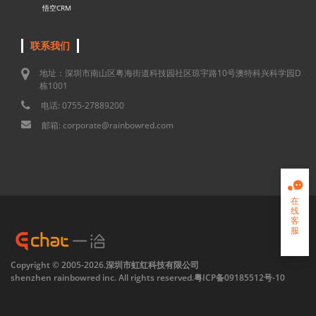
悟空CRM
联系我们
地址：深圳市南山区粤海街道科技园社区琼宇路10号澳特科兴科学园D
栋1001
电话: 0755-27889200
邮箱: corporate@rainbowred.com

在
线
客
服

Copyright © 2005-2026.深圳市虹红科技有限公司
shenzhen rainbowred inc. All rights reserved.
粤ICP备09185512号-10