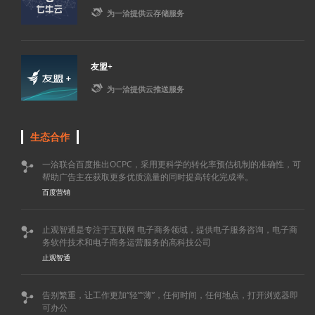

为一洽提供云存储服务
友盟+

为一洽提供云推送服务
生态合作
一洽联合百度推出OCPC，采用更科学的转化率预估机制的准确性，可

帮助广告主在获取更多优质流量的同时提高转化完成率。
百度营销
止观智通是专注于互联网 电子商务领域，提供电子服务咨询，电子商

务软件技术和电子商务运营服务的高科技公司
止观智通
告别繁重，让工作更加“轻”“薄”，任何时间，任何地点，打开浏览器即

可办公