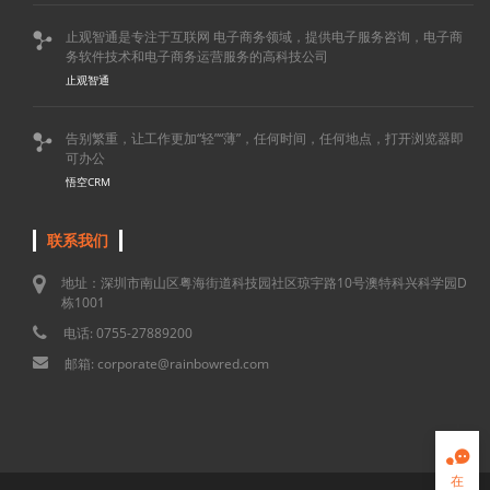
止观智通是专注于互联网 电子商务领域，提供电子服务咨询，电子商

务软件技术和电子商务运营服务的高科技公司
止观智通
告别繁重，让工作更加“轻”“薄”，任何时间，任何地点，打开浏览器即

可办公
悟空CRM
联系我们
地址：深圳市南山区粤海街道科技园社区琼宇路10号澳特科兴科学园D
栋1001
电话: 0755-27889200
邮箱: corporate@rainbowred.com

在