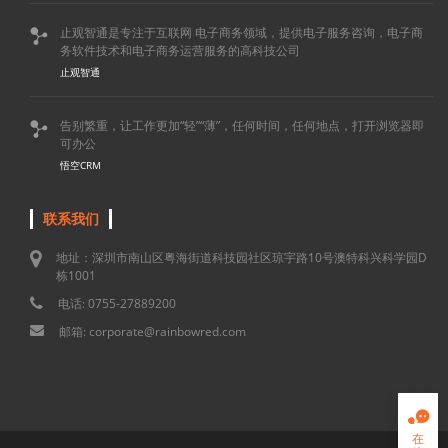
止观智通是专注于互联网 电子商务领域，提供电子服务咨询，电子商

务软件技术和电子商务运营服务的高科技公司
止观智通
告别繁重，让工作更加“轻”“薄”，任何时间，任何地点，打开浏览器即

可办公
悟空CRM
联系我们
地址：深圳市南山区粤海街道科技园社区琼宇路10号澳特科兴科学园D
栋1001
电话: 0755-27889200
邮箱: corporate@rainbowred.com

在