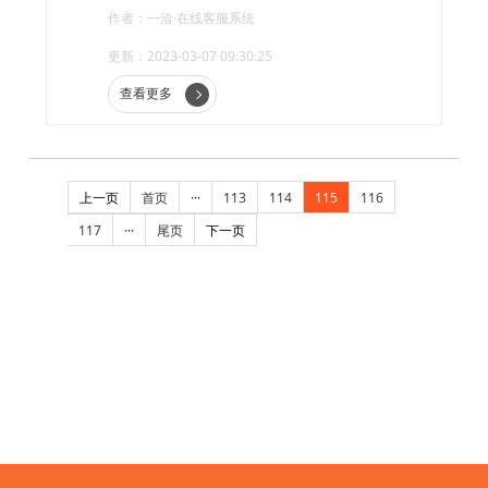
关系。那么，微信crm客服系统如何帮助企业做
作者：一洽·在线客服系统
好客户关系管理呢?
更新：2023-03-07 09:30:25
查看更多
上一页
首页
···
113
114
115
116
117
···
尾页
下一页