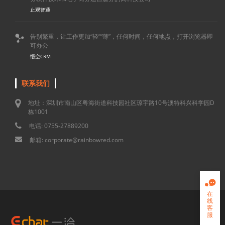
止观智通
告别繁重，让工作更加“轻”“薄”，任何时间，任何地点，打开浏览器即

可办公
悟空CRM
联系我们
地址：深圳市南山区粤海街道科技园社区琼宇路10号澳特科兴科学园D
栋1001
电话: 0755-27889200
邮箱: corporate@rainbowred.com

在
线
客
服
