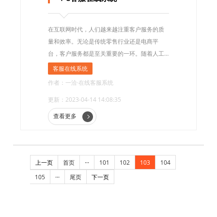
在互联网时代，人们越来越注重客户服务的质
量和效率。无论是传统零售行业还是电商平
台，客户服务都是至关重要的一环。随着人工
智能和自动化技术的发展，PC客服在线系统也
客服在线系统
成为了现代客户服务的重要工具。
作者：一洽·在线客服系统
更新：2023-04-14 14:08:35
查看更多
上一页
首页
···
101
102
103
104
105
···
尾页
下一页