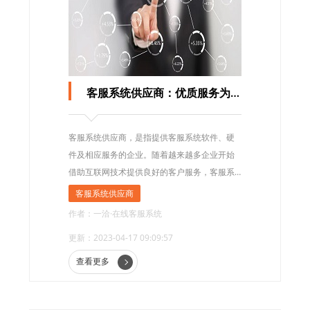
客服系统供应商：优质服务为企业和顾客创造更美好的未来
客服系统供应商，是指提供客服系统软件、硬
件及相应服务的企业。随着越来越多企业开始
借助互联网技术提供良好的客户服务，客服系
统供应商这一领域也逐渐崭露头角。
客服系统供应商
作者：一洽·在线客服系统
更新：2023-04-17 09:09:57
查看更多