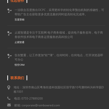
生态合作
一洽联合百度推出OCPC，采用更科学的转化率预估机制的准确性，可

帮助广告主在获取更多优质流量的同时提高转化完成率。
百度营销
止观智通是专注于互联网 电子商务领域，提供电子服务咨询，电子商

务软件技术和电子商务运营服务的高科技公司
止观智通
告别繁重，让工作更加“轻”“薄”，任何时间，任何地点，打开浏览器即

可办公
悟空CRM
联系我们
地址：深圳市南山区粤海街道科技园社区琼宇路10号澳特科兴科学园D
栋1001
电话: 0755-27889200
邮箱: corporate@rainbowred.com