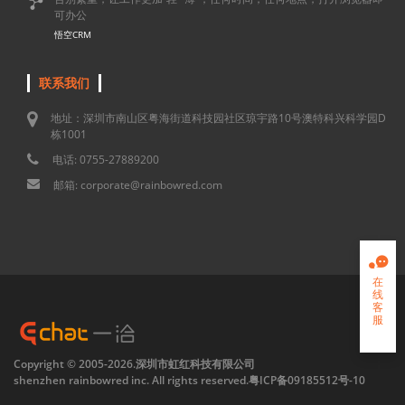

可办公
悟空CRM
联系我们
地址：深圳市南山区粤海街道科技园社区琼宇路10号澳特科兴科学园D
栋1001
电话: 0755-27889200
邮箱: corporate@rainbowred.com

在
线
客
服

Copyright © 2005-2026.深圳市虹红科技有限公司
shenzhen rainbowred inc. All rights reserved.
粤ICP备09185512号-10