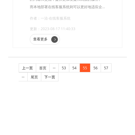
而本地部署在线客服系统则可以更好地适应企
业的需求，提供更加个性化和定制化的服务。
作者：一洽·在线客服系统
那么，如何利用本地部署在线客服系统开拓新
更新：2023-08-17 11:40:33
市场呢?
查看更多
上一页
首页
···
53
54
55
56
57
···
尾页
下一页