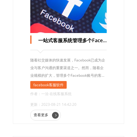
一站式客服系统管理多个Facebook账号客服消息
随着社交媒体的快速发展，Facebook已成为企
业与客户沟通的重要渠道之一。然而，随着企
业规模的扩大，管理多个Facebook账号的客服
消息变得越来越复杂。为了提高效率和客户满
facebook客服软件
意度，企业需要一种一站式客服系统来集中管
作者：一洽·在线客服系统
理多个Facebook账号的客服消息。
更新：2023-08-21 14:42:20
查看更多