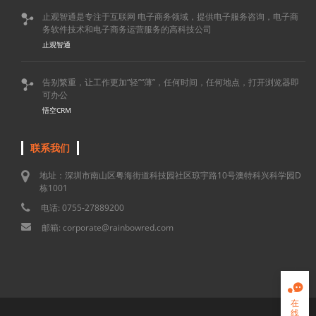
止观智通是专注于互联网 电子商务领域，提供电子服务咨询，电子商

务软件技术和电子商务运营服务的高科技公司
止观智通
告别繁重，让工作更加“轻”“薄”，任何时间，任何地点，打开浏览器即

可办公
悟空CRM
联系我们
地址：深圳市南山区粤海街道科技园社区琼宇路10号澳特科兴科学园D
栋1001
电话: 0755-27889200
邮箱: corporate@rainbowred.com

在
线