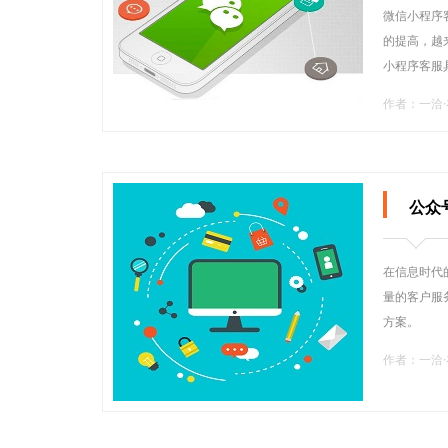
微信小程序
的提高，越
小程序客服
作者：一洽
公众
在信息时代
量的客户服
方案。
作者：一洽