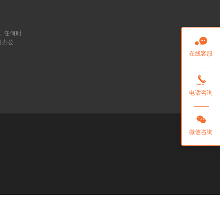
”，任何时

可办公
在线客服

电话咨询

微信咨询