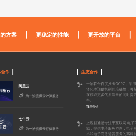
业的方案
更稳定的性能
更开放的平台
略合作
生态合作
一洽联合百度推出OCPC，采

阿里云
转化率预估机制的准确性，可
在获取更多优质流量的同时提

为一洽提供云计算服务
率。
百度营销
七牛云
止观智通是专注于互联网 电子


域，提供电子服务咨询，电子
为一洽提供云存储服务
术和电子商务运营服务的高科