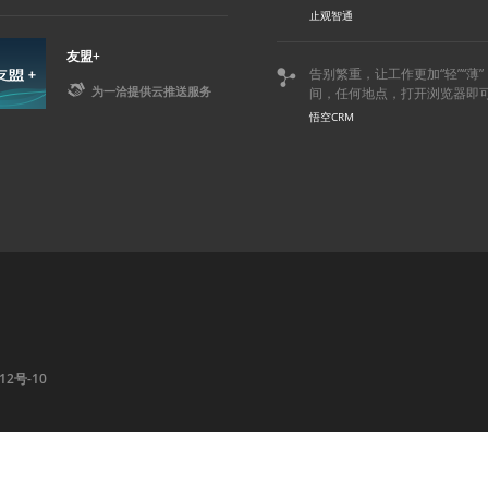
止观智通
友盟+
告别繁重，让工作更加“轻”“薄


为一洽提供云推送服务
间，任何地点，打开浏览器即
悟空CRM
12号-10