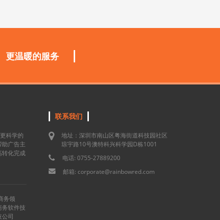
更温暖的服务
联系我们
用更科学的
地址：深圳市南山区粤海街道科技园社区
帮助广告主
琼宇路10号澳特科兴科学园D栋1001
高转化完成
电话: 0755-27889200
邮箱: corporate@rainbowred.com
商务领
商务软件技
技公司