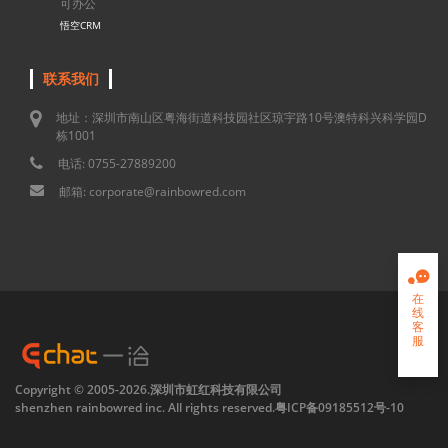
可办公
悟空CRM
联系我们
地址：深圳市南山区粤海街道科技园社区琼宇路10号澳特科兴科学园D
栋1001
电话: 0755-27889200
邮箱: corporate@rainbowred.com

在
线
客
服

Copyright © 2005-2026.深圳市虹红科技有限公司
shenzhen rainbowred inc. All rights reserved.
粤ICP备09185512号-10