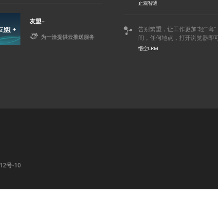
止观智通
友盟+
告别繁重，让工作更加“轻”“薄


为一洽提供云推送服务
间，任何地点，打开浏览器即
悟空CRM
12号-10