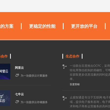
业的方案
更稳定的性能
更开放的平台
略合作
生态合作
一洽联合百度推出OCPC，采

阿里云
转化率预估机制的准确性，可
在获取更多优质流量的同时提

为一洽提供云计算服务
率。
百度营销
七牛云
止观智通是专注于互联网 电子


域，提供电子服务咨询，电子
为一洽提供云存储服务
术和电子商务运营服务的高科