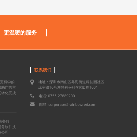
更温暖的服务
联系我们
用更科学的
地址：深圳市南山区粤海街道科技园社区
帮助广告主
琼宇路10号澳特科兴科学园D栋1001
高转化完成
电话: 0755-27889200
邮箱: corporate@rainbowred.com
商务领
商务软件技
技公司