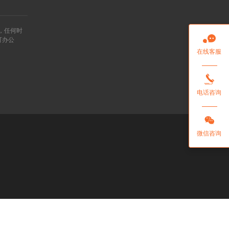
”，任何时

可办公
在线客服

电话咨询

微信咨询