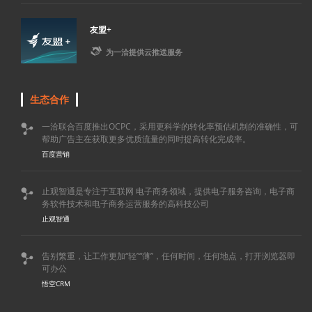
友盟+

为一洽提供云推送服务
生态合作
一洽联合百度推出OCPC，采用更科学的转化率预估机制的准确性，可

帮助广告主在获取更多优质流量的同时提高转化完成率。
百度营销
止观智通是专注于互联网 电子商务领域，提供电子服务咨询，电子商

务软件技术和电子商务运营服务的高科技公司
止观智通
告别繁重，让工作更加“轻”“薄”，任何时间，任何地点，打开浏览器即

可办公
悟空CRM