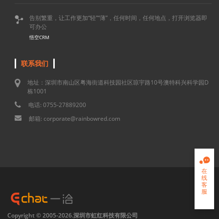
告别繁重，让工作更加“轻”“薄”，任何时间，任何地点，打开浏览器即

可办公
悟空CRM
联系我们
地址：深圳市南山区粤海街道科技园社区琼宇路10号澳特科兴科学园D
栋1001
电话: 0755-27889200
邮箱: corporate@rainbowred.com

在
线
客
服

Copyright © 2005-2026.深圳市虹红科技有限公司