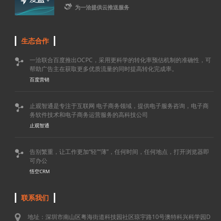

为一洽提供云推送服务
生态合作
一洽联合百度推出OCPC，采用更科学的转化率预估机制的准确性，可

帮助广告主在获取更多优质流量的同时提高转化完成率。
百度营销
止观智通是专注于互联网 电子商务领域，提供电子服务咨询，电子商

务软件技术和电子商务运营服务的高科技公司
止观智通
告别繁重，让工作更加“轻”“薄”，任何时间，任何地点，打开浏览器即

可办公
悟空CRM
联系我们
地址：深圳市南山区粤海街道科技园社区琼宇路10号澳特科兴科学园D