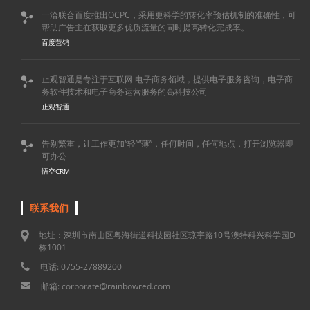
一洽联合百度推出OCPC，采用更科学的转化率预估机制的准确性，可

帮助广告主在获取更多优质流量的同时提高转化完成率。
百度营销
止观智通是专注于互联网 电子商务领域，提供电子服务咨询，电子商

务软件技术和电子商务运营服务的高科技公司
止观智通
告别繁重，让工作更加“轻”“薄”，任何时间，任何地点，打开浏览器即

可办公
悟空CRM
联系我们
地址：深圳市南山区粤海街道科技园社区琼宇路10号澳特科兴科学园D
栋1001
电话: 0755-27889200
邮箱: corporate@rainbowred.com