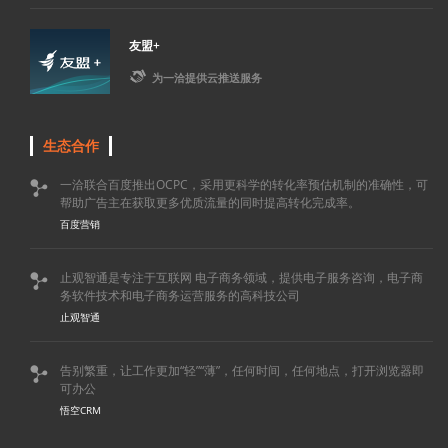
友盟+

为一洽提供云推送服务
生态合作
一洽联合百度推出OCPC，采用更科学的转化率预估机制的准确性，可

帮助广告主在获取更多优质流量的同时提高转化完成率。
百度营销
止观智通是专注于互联网 电子商务领域，提供电子服务咨询，电子商

务软件技术和电子商务运营服务的高科技公司
止观智通
告别繁重，让工作更加“轻”“薄”，任何时间，任何地点，打开浏览器即

可办公
悟空CRM