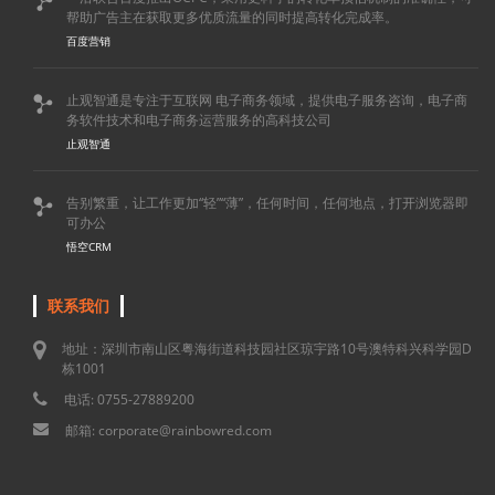

帮助广告主在获取更多优质流量的同时提高转化完成率。
百度营销
止观智通是专注于互联网 电子商务领域，提供电子服务咨询，电子商

务软件技术和电子商务运营服务的高科技公司
止观智通
告别繁重，让工作更加“轻”“薄”，任何时间，任何地点，打开浏览器即

可办公
悟空CRM
联系我们
地址：深圳市南山区粤海街道科技园社区琼宇路10号澳特科兴科学园D
栋1001
电话: 0755-27889200
邮箱: corporate@rainbowred.com