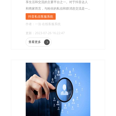
享生活和交流的主要平台之一。对于抖音达人
和商家而言，与粉丝的私信和群消息交流是一
个重要的运营环节，但如何高效地管理这些消
抖音私信客服系统
息却成为了一项挑战。
作者：一洽·在线客服系统
更新：2023-07-26 16:22:47
查看更多