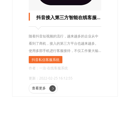
抖音接入第三方智能在线客服系统
随着抖音短视频的流行，越来越多的企业从中
看到了商机，接入的第三方平台也越来越多。
使用多部手机进行客服接待，不仅工作量大输
入不方便效率还低，所以有很多企业都通过第
抖音私信客服系统
三方智能在线客服系统接入抖音来服务客户。
作者：一洽·在线客服系统
更新：2022-02-25 16:12:55
查看更多