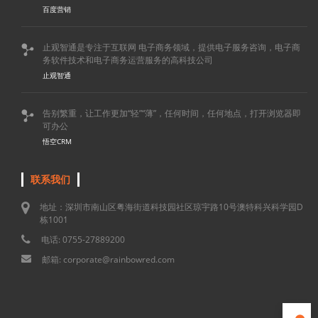
百度营销
止观智通是专注于互联网 电子商务领域，提供电子服务咨询，电子商

务软件技术和电子商务运营服务的高科技公司
止观智通
告别繁重，让工作更加“轻”“薄”，任何时间，任何地点，打开浏览器即

可办公
悟空CRM
联系我们
地址：深圳市南山区粤海街道科技园社区琼宇路10号澳特科兴科学园D
栋1001
电话: 0755-27889200
邮箱: corporate@rainbowred.com