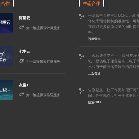
略合作
生态合作
一洽联合百度推出OCPC，采

阿里云
转化率预估机制的准确性，可
在获取更多优质流量的同时提

为一洽提供云计算服务
率。
百度营销
七牛云
止观智通是专注于互联网 电子


域，提供电子服务咨询，电子
为一洽提供云存储服务
术和电子商务运营服务的高科
止观智通
友盟+
告别繁重，让工作更加“轻”“薄


为一洽提供云推送服务
间，任何地点，打开浏览器即
悟空CRM