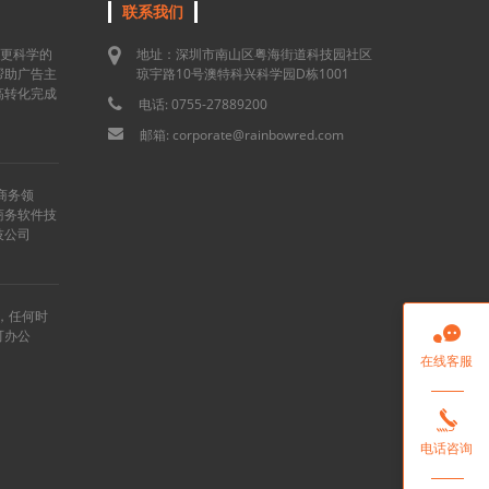
联系我们
用更科学的
地址：深圳市南山区粤海街道科技园社区
帮助广告主
琼宇路10号澳特科兴科学园D栋1001
高转化完成
电话: 0755-27889200
邮箱: corporate@rainbowred.com
商务领
商务软件技
技公司
”，任何时

可办公
在线客服

电话咨询