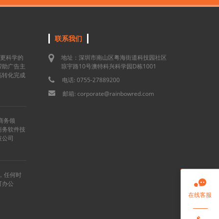
联系我们
用更科学的
地址：深圳市南山区粤海街道科技园社区
帮助广告主
琼宇路10号澳特科兴科学园D栋1001
高转化完成
电话: 0755-27889200
邮箱: corporate@rainbowred.com
商务领
商务软件技
技公司
”，任何时

可办公
在线客服