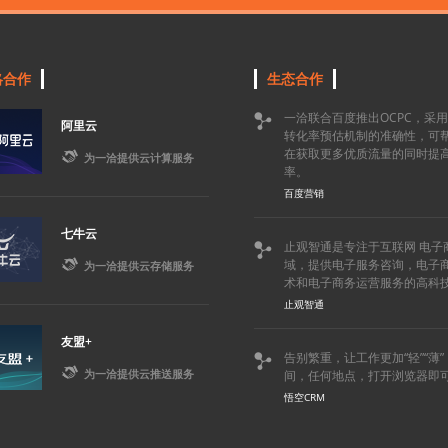
略合作
生态合作
一洽联合百度推出OCPC，采

阿里云
转化率预估机制的准确性，可
在获取更多优质流量的同时提

为一洽提供云计算服务
率。
百度营销
七牛云
止观智通是专注于互联网 电子


域，提供电子服务咨询，电子
为一洽提供云存储服务
术和电子商务运营服务的高科
止观智通
友盟+
告别繁重，让工作更加“轻”“薄


为一洽提供云推送服务
间，任何地点，打开浏览器即
悟空CRM