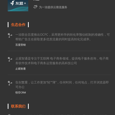

为一洽提供云推送服务
生态合作
一洽联合百度推出OCPC，采用更科学的转化率预估机制的准确性，可

帮助广告主在获取更多优质流量的同时提高转化完成率。
百度营销
止观智通是专注于互联网 电子商务领域，提供电子服务咨询，电子商

务软件技术和电子商务运营服务的高科技公司
止观智通
告别繁重，让工作更加“轻”“薄”，任何时间，任何地点，打开浏览器即

可办公
悟空CRM
联系我们