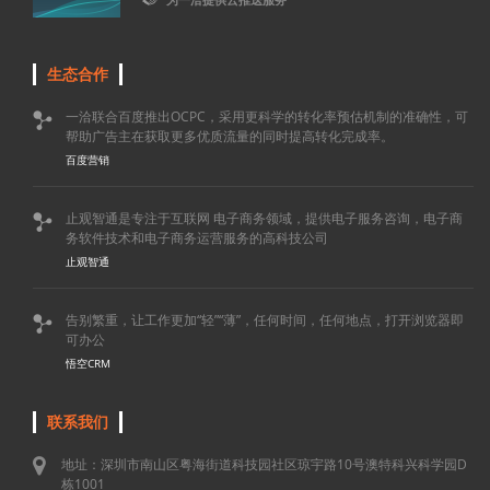
生态合作
一洽联合百度推出OCPC，采用更科学的转化率预估机制的准确性，可

帮助广告主在获取更多优质流量的同时提高转化完成率。
百度营销
止观智通是专注于互联网 电子商务领域，提供电子服务咨询，电子商

务软件技术和电子商务运营服务的高科技公司
止观智通
告别繁重，让工作更加“轻”“薄”，任何时间，任何地点，打开浏览器即

可办公
悟空CRM
联系我们
地址：深圳市南山区粤海街道科技园社区琼宇路10号澳特科兴科学园D
栋1001