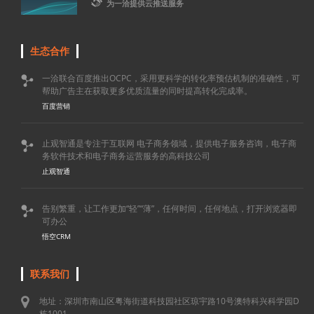

为一洽提供云推送服务
生态合作
一洽联合百度推出OCPC，采用更科学的转化率预估机制的准确性，可

帮助广告主在获取更多优质流量的同时提高转化完成率。
百度营销
止观智通是专注于互联网 电子商务领域，提供电子服务咨询，电子商

务软件技术和电子商务运营服务的高科技公司
止观智通
告别繁重，让工作更加“轻”“薄”，任何时间，任何地点，打开浏览器即

可办公
悟空CRM
联系我们
地址：深圳市南山区粤海街道科技园社区琼宇路10号澳特科兴科学园D
栋1001