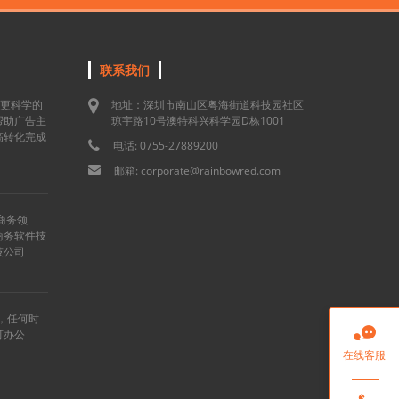
联系我们
用更科学的
地址：深圳市南山区粤海街道科技园社区
帮助广告主
琼宇路10号澳特科兴科学园D栋1001
高转化完成
电话: 0755-27889200
邮箱: corporate@rainbowred.com
商务领
商务软件技
技公司
”，任何时

可办公
在线客服