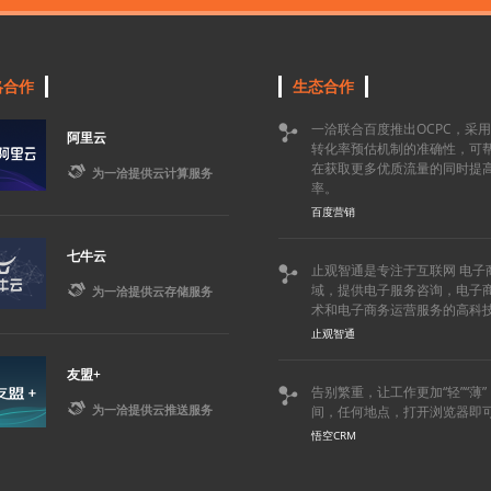
略合作
生态合作
一洽联合百度推出OCPC，采

阿里云
转化率预估机制的准确性，可
在获取更多优质流量的同时提

为一洽提供云计算服务
率。
百度营销
七牛云
止观智通是专注于互联网 电子


域，提供电子服务咨询，电子
为一洽提供云存储服务
术和电子商务运营服务的高科
止观智通
友盟+
告别繁重，让工作更加“轻”“薄


为一洽提供云推送服务
间，任何地点，打开浏览器即
悟空CRM