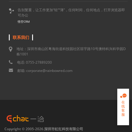
告别繁重，让工作更加“轻”“薄”，任何时间，任何地点，打开浏览器即

可办公
悟空CRM
联系我们
地址：深圳市南山区粤海街道科技园社区琼宇路10号澳特科兴科学园D
栋1001
电话: 0755-27889200
邮箱: corporate@rainbowred.com

在
线
客
服

Copyright © 2005-2026.深圳市虹红科技有限公司