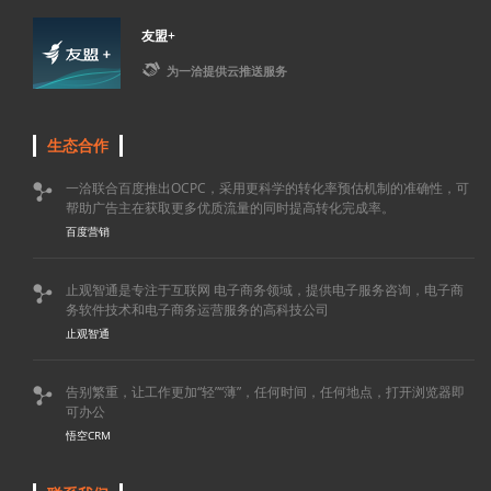
友盟+

为一洽提供云推送服务
生态合作
一洽联合百度推出OCPC，采用更科学的转化率预估机制的准确性，可

帮助广告主在获取更多优质流量的同时提高转化完成率。
百度营销
止观智通是专注于互联网 电子商务领域，提供电子服务咨询，电子商

务软件技术和电子商务运营服务的高科技公司
止观智通
告别繁重，让工作更加“轻”“薄”，任何时间，任何地点，打开浏览器即

可办公
悟空CRM