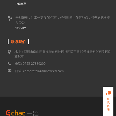
止观智通
告别繁重，让工作更加“轻”“薄”，任何时间，任何地点，打开浏览器即

可办公
悟空CRM
联系我们
地址：深圳市南山区粤海街道科技园社区琼宇路10号澳特科兴科学园D
栋1001
电话: 0755-27889200
邮箱: corporate@rainbowred.com

在
线
客
服
