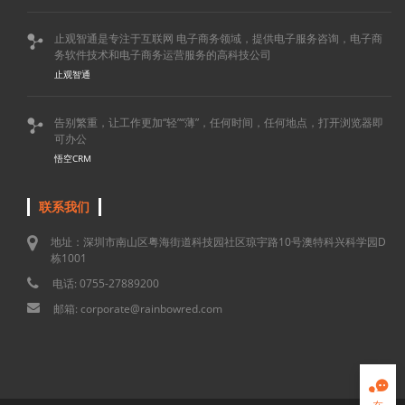
止观智通是专注于互联网 电子商务领域，提供电子服务咨询，电子商

务软件技术和电子商务运营服务的高科技公司
止观智通
告别繁重，让工作更加“轻”“薄”，任何时间，任何地点，打开浏览器即

可办公
悟空CRM
联系我们
地址：深圳市南山区粤海街道科技园社区琼宇路10号澳特科兴科学园D
栋1001
电话: 0755-27889200
邮箱: corporate@rainbowred.com
