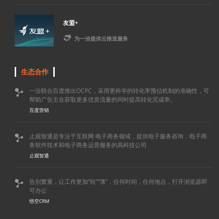
友盟+

为一洽提供云推送服务
生态合作
一洽联合百度推出OCPC，采用更科学的转化率预估机制的准确性，可

帮助广告主在获取更多优质流量的同时提高转化完成率。
百度营销
止观智通是专注于互联网 电子商务领域，提供电子服务咨询，电子商

务软件技术和电子商务运营服务的高科技公司
止观智通
告别繁重，让工作更加“轻”“薄”，任何时间，任何地点，打开浏览器即

可办公
悟空CRM