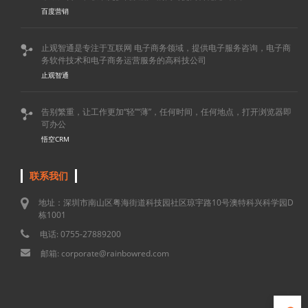
百度营销
止观智通是专注于互联网 电子商务领域，提供电子服务咨询，电子商

务软件技术和电子商务运营服务的高科技公司
止观智通
告别繁重，让工作更加“轻”“薄”，任何时间，任何地点，打开浏览器即

可办公
悟空CRM
联系我们
地址：深圳市南山区粤海街道科技园社区琼宇路10号澳特科兴科学园D
栋1001
电话: 0755-27889200
邮箱: corporate@rainbowred.com