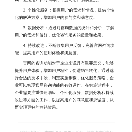
2. 个性化服务：根据用户的需求和情况，提供个性
化的解决方案，增加用户的参与度和满意度。
3. 数据分析：通过对咨询数据的统计和分析，了解
用户的需求和偏好，优化咨询服务的质量和效果。
4. 持续改进：不断收集用户反馈，完善官网咨询功
能，提高用户的使用体验和满意度。
官网的咨询功能对于企业来说具有重要意义，能够
提升用户体验，增加用户粘性，促进销售转化。通过选
择合适的技术手段，制定实施步骤，优化服务策略，企
业可以实现官网咨询功能的有效运作。在实施过程中，
企业需要注重快速响应、个性化服务、数据分析和持续
改进等方面的工作，以提高用户的满意度和忠诚度，从
而实现更好的营销效果。