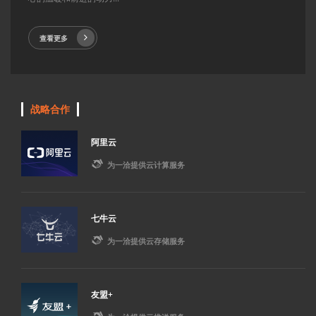
查看更多
战略合作
阿里云

为一洽提供云计算服务
七牛云

为一洽提供云存储服务
友盟+
