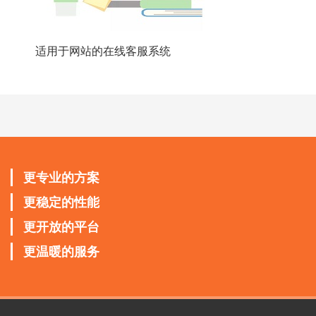
适用于网站的在线客服系统
更专业的方案
更稳定的性能
更开放的平台
更温暖的服务