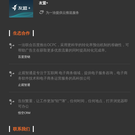
友盟+

为一洽提供云推送服务
生态合作
一洽联合百度推出OCPC，采用更科学的转化率预估机制的准确性，可

帮助广告主在获取更多优质流量的同时提高转化完成率。
百度营销
止观智通是专注于互联网 电子商务领域，提供电子服务咨询，电子商

务软件技术和电子商务运营服务的高科技公司
止观智通
告别繁重，让工作更加“轻”“薄”，任何时间，任何地点，打开浏览器即

可办公
悟空CRM
联系我们