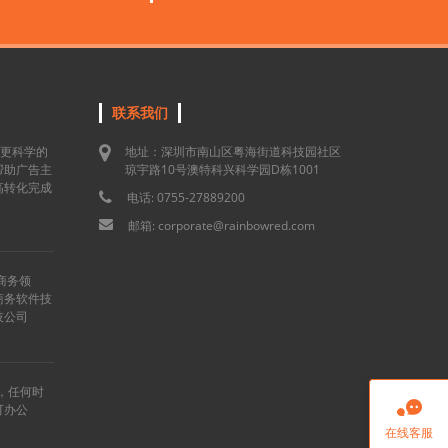
联系我们
用更科学的
地址：深圳市南山区粤海街道科技园社区
帮助广告主
琼宇路10号澳特科兴科学园D栋1001
高转化完成
电话: 0755-27889200
邮箱: corporate@rainbowred.com
商务领
商务软件技
技公司
”，任何时

可办公
在线客服