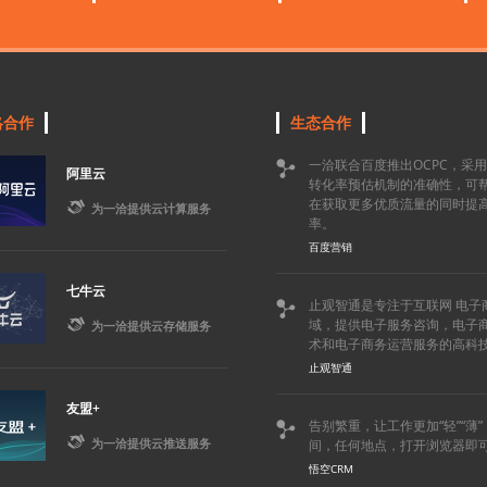
略合作
生态合作
一洽联合百度推出OCPC，采

阿里云
转化率预估机制的准确性，可
在获取更多优质流量的同时提

为一洽提供云计算服务
率。
百度营销
七牛云
止观智通是专注于互联网 电子


域，提供电子服务咨询，电子
为一洽提供云存储服务
术和电子商务运营服务的高科
止观智通
友盟+
告别繁重，让工作更加“轻”“薄


为一洽提供云推送服务
间，任何地点，打开浏览器即
悟空CRM