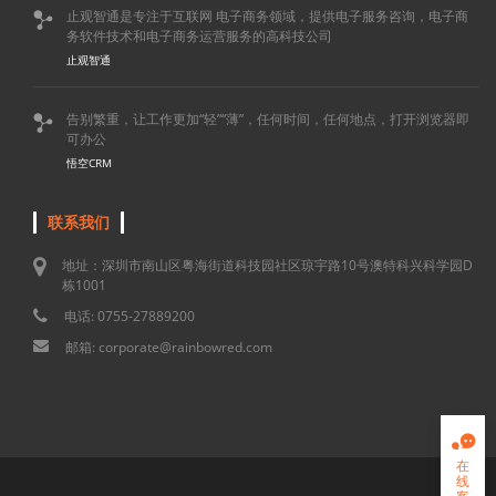
止观智通是专注于互联网 电子商务领域，提供电子服务咨询，电子商

务软件技术和电子商务运营服务的高科技公司
止观智通
告别繁重，让工作更加“轻”“薄”，任何时间，任何地点，打开浏览器即

可办公
悟空CRM
联系我们
地址：深圳市南山区粤海街道科技园社区琼宇路10号澳特科兴科学园D
栋1001
电话: 0755-27889200
邮箱: corporate@rainbowred.com

在
线