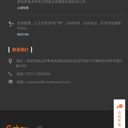
务软件技术和电子商务运营服务的高科技公司
止观智通
告别繁重，让工作更加“轻”“薄”，任何时间，任何地点，打开浏览器即

可办公
悟空CRM
联系我们
地址：深圳市南山区粤海街道科技园社区琼宇路10号澳特科兴科学园D
栋1001
电话: 0755-27889200
邮箱: corporate@rainbowred.com

在
线
客
服
