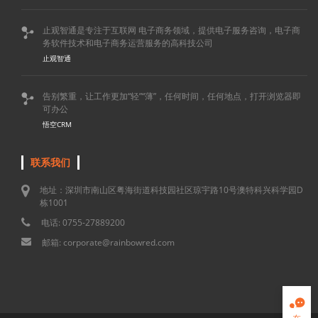
止观智通是专注于互联网 电子商务领域，提供电子服务咨询，电子商

务软件技术和电子商务运营服务的高科技公司
止观智通
告别繁重，让工作更加“轻”“薄”，任何时间，任何地点，打开浏览器即

可办公
悟空CRM
联系我们
地址：深圳市南山区粤海街道科技园社区琼宇路10号澳特科兴科学园D
栋1001
电话: 0755-27889200
邮箱: corporate@rainbowred.com
