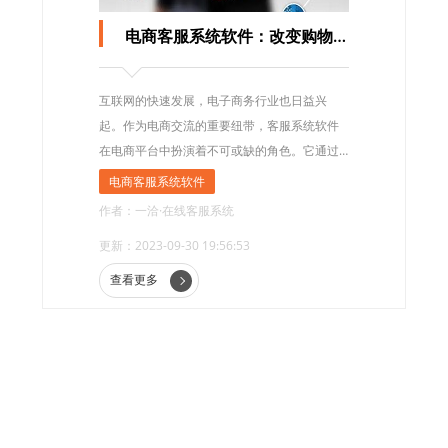
电商客服系统软件：改变购物体验的利器
互联网的快速发展，电子商务行业也日益兴
起。作为电商交流的重要纽带，客服系统软件
在电商平台中扮演着不可或缺的角色。它通过
提供高效、便捷的服务，为消费者和商家之间
电商客服系统软件
搭建了一座沟通的桥梁。
作者：一洽·在线客服系统
更新：2023-09-30 19:56:53
查看更多