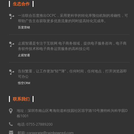
生态合作
一洽联合百度推出OCPC，采用更科学的转化率预估机制的准确性，可

帮助广告主在获取更多优质流量的同时提高转化完成率。
百度营销
止观智通是专注于互联网 电子商务领域，提供电子服务咨询，电子商

务软件技术和电子商务运营服务的高科技公司
止观智通
告别繁重，让工作更加“轻”“薄”，任何时间，任何地点，打开浏览器即

可办公
悟空CRM
联系我们
地址：深圳市南山区粤海街道科技园社区琼宇路10号澳特科兴科学园D
栋1001
电话: 0755-27889200
邮箱: corporate@rainbowred.com