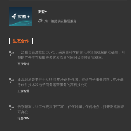
友盟+

为一洽提供云推送服务
生态合作
一洽联合百度推出OCPC，采用更科学的转化率预估机制的准确性，可

帮助广告主在获取更多优质流量的同时提高转化完成率。
百度营销
止观智通是专注于互联网 电子商务领域，提供电子服务咨询，电子商

务软件技术和电子商务运营服务的高科技公司
止观智通
告别繁重，让工作更加“轻”“薄”，任何时间，任何地点，打开浏览器即

可办公
悟空CRM