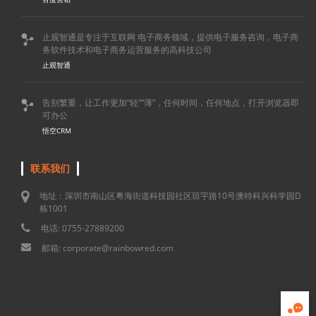
止观智通是专注于互联网 电子商务领域，提供电子服务咨询，电子商

务软件技术和电子商务运营服务的高科技公司
止观智通
告别繁重，让工作更加“轻”“薄”，任何时间，任何地点，打开浏览器即

可办公
悟空CRM
联系我们
地址：深圳市南山区粤海街道科技园社区琼宇路10号澳特科兴科学园D
栋1001
电话: 0755-27889200
邮箱: corporate@rainbowred.com
