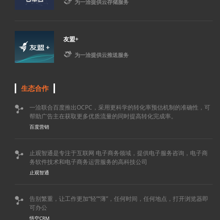

为一洽提供云存储服务
友盟+

为一洽提供云推送服务
生态合作
一洽联合百度推出OCPC，采用更科学的转化率预估机制的准确性，可

帮助广告主在获取更多优质流量的同时提高转化完成率。
百度营销
止观智通是专注于互联网 电子商务领域，提供电子服务咨询，电子商

务软件技术和电子商务运营服务的高科技公司
止观智通
告别繁重，让工作更加“轻”“薄”，任何时间，任何地点，打开浏览器即

可办公
悟空CRM