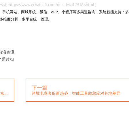
www.echatsoft.com/doc-detail-2518.shtml ）
网站、手机网站、商城系统、微信、APP、小程序等多渠道咨询，系统智能支持：多
多维度分析，多平台统一管理。

前沿资讯
？通过扫
下一篇
一洽客服系统助力外贸行业，接入line聊天消息实现更便捷的沟通
跨境电商客服新趋势，智能工具助您应对各地差异