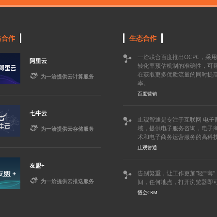
略合作
生态合作
一洽联合百度推出OCPC，采

阿里云
转化率预估机制的准确性，可
在获取更多优质流量的同时提

为一洽提供云计算服务
率。
百度营销
七牛云
止观智通是专注于互联网 电子


域，提供电子服务咨询，电子
为一洽提供云存储服务
术和电子商务运营服务的高科
止观智通
友盟+
告别繁重，让工作更加“轻”“薄


为一洽提供云推送服务
间，任何地点，打开浏览器即
悟空CRM