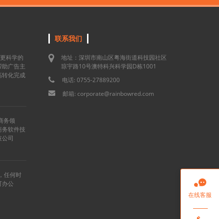
联系我们
用更科学的
地址：深圳市南山区粤海街道科技园社区
帮助广告主
琼宇路10号澳特科兴科学园D栋1001
高转化完成
电话: 0755-27889200
邮箱: corporate@rainbowred.com
商务领
商务软件技
技公司
”，任何时

可办公
在线客服