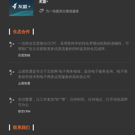
友盟+

为一洽提供云推送服务
生态合作
一洽联合百度推出OCPC，采用更科学的转化率预估机制的准确性，可

帮助广告主在获取更多优质流量的同时提高转化完成率。
百度营销
止观智通是专注于互联网 电子商务领域，提供电子服务咨询，电子商

务软件技术和电子商务运营服务的高科技公司
止观智通
告别繁重，让工作更加“轻”“薄”，任何时间，任何地点，打开浏览器即

可办公
悟空CRM
联系我们