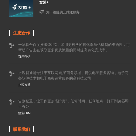
友盟+

为一洽提供云推送服务
生态合作
一洽联合百度推出OCPC，采用更科学的转化率预估机制的准确性，可

帮助广告主在获取更多优质流量的同时提高转化完成率。
百度营销
止观智通是专注于互联网 电子商务领域，提供电子服务咨询，电子商

务软件技术和电子商务运营服务的高科技公司
止观智通
告别繁重，让工作更加“轻”“薄”，任何时间，任何地点，打开浏览器即

可办公
悟空CRM
联系我们