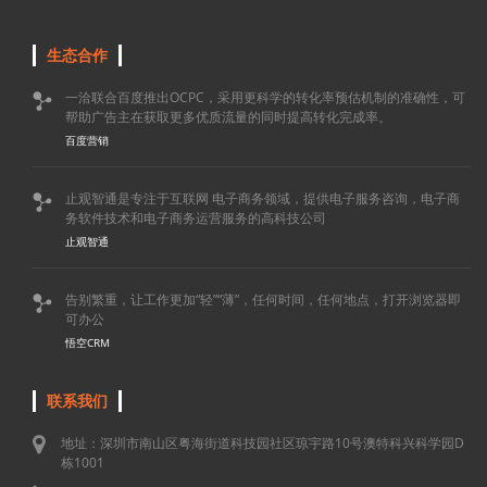
生态合作
一洽联合百度推出OCPC，采用更科学的转化率预估机制的准确性，可

帮助广告主在获取更多优质流量的同时提高转化完成率。
百度营销
止观智通是专注于互联网 电子商务领域，提供电子服务咨询，电子商

务软件技术和电子商务运营服务的高科技公司
止观智通
告别繁重，让工作更加“轻”“薄”，任何时间，任何地点，打开浏览器即

可办公
悟空CRM
联系我们
地址：深圳市南山区粤海街道科技园社区琼宇路10号澳特科兴科学园D
栋1001