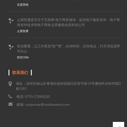
百度营销
止观智通是专注于互联网 电子商务领域，提供电子服务咨询，电子商

务软件技术和电子商务运营服务的高科技公司
止观智通
告别繁重，让工作更加“轻”“薄”，任何时间，任何地点，打开浏览器即

可办公
悟空CRM
联系我们
地址：深圳市南山区粤海街道科技园社区琼宇路10号澳特科兴科学园D
栋1001
电话: 0755-27889200
邮箱: corporate@rainbowred.com