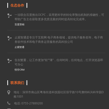
生态合作
一洽联合百度推出OCPC，采用更科学的转化率预估机制的准确性，可

帮助广告主在获取更多优质流量的同时提高转化完成率。
百度营销
止观智通是专注于互联网 电子商务领域，提供电子服务咨询，电子商

务软件技术和电子商务运营服务的高科技公司
止观智通
告别繁重，让工作更加“轻”“薄”，任何时间，任何地点，打开浏览器即

可办公
悟空CRM
联系我们
地址：深圳市南山区粤海街道科技园社区琼宇路10号澳特科兴科学园D
栋1001
电话: 0755-27889200