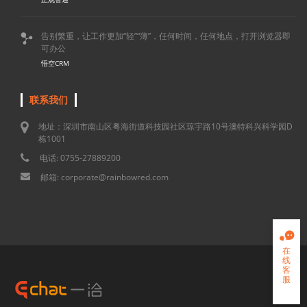
告别繁重，让工作更加“轻”“薄”，任何时间，任何地点，打开浏览器即

可办公
悟空CRM
联系我们
地址：深圳市南山区粤海街道科技园社区琼宇路10号澳特科兴科学园D
栋1001
电话: 0755-27889200
邮箱: corporate@rainbowred.com

在
线
客
服
