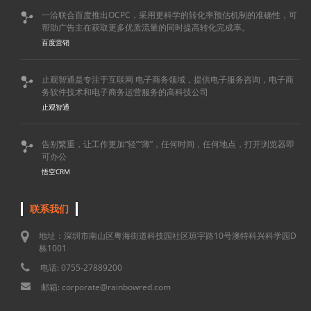
一洽联合百度推出OCPC，采用更科学的转化率预估机制的准确性，可

帮助广告主在获取更多优质流量的同时提高转化完成率。
百度营销
止观智通是专注于互联网 电子商务领域，提供电子服务咨询，电子商

务软件技术和电子商务运营服务的高科技公司
止观智通
告别繁重，让工作更加“轻”“薄”，任何时间，任何地点，打开浏览器即

可办公
悟空CRM
联系我们
地址：深圳市南山区粤海街道科技园社区琼宇路10号澳特科兴科学园D
栋1001
电话: 0755-27889200
邮箱: corporate@rainbowred.com